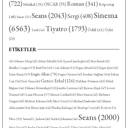
(722)
Roman
(341)
OSCAR
(55)
Röportaj
Müzikal
(35)
Sinema
Seans
(2043)
Sergi
(408)
(48)
Sanat
(21)
(6563)
Tiyatro
(1793)
Ödül
(41)
Öykü
Tarih
(16)
(24)
ETIKETLER
Altan Erkekli
(56)
Ali Gökmen Altuğ
(42)
Ayşenil Şamlıoğlu
(42)
Boya Benek
(42)
Bradley Cooper
(53)
Cem Adrian
(51)
Brad Pitt
(45)
Doğan Altınel
(41)
Doğan Şirin
(42)
Engin Alkan
(78)
Eraslan Sağlam
(64)
Emre Kınay
(49)
Erkan
Engin Gürmen
(42)
Genco Erkal
(126)
Haldun Dormen
(62)
Can
(56)
Fırat Tanış
(46)
Haluk
Hikmet Körmükçü
(52)
Kerem Alışık
(47)
Bilginer
(44)
Jennifer Lawrence
(42)
Levent
Liam Neeson
(57)
Mehmet
Üzümcü
(40)
Marion Cotillard
(43)
Matt Damon
(42)
Turgut
(48)
Meltem Erkmen
(48)
Mert Fırat
(51)
Murat
Michael Fassbender
(42)
Akkoyunlu
(56)
Robert De
Murat Şeker
(42)
Nurdan Kalınağa
(41)
Penelope Cruz
(40)
Seans
(2000)
Niro
(55)
Samuel L. Jackson
(46)
Scarlett Johansson
(44)
Serdar Orçin
(48)
Selen Uçer
(42)
Timur Acar
(42)
Tülay Günal
(42)
Zafer Algöz
(41)