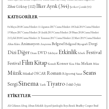
İlker Ayrık
(344)
Zihni Göktay
(112)
Şevket Çoruh
(55)
KATEGORILER
04 Mayıs 2018 Cuma Filmleri
11 Ağustos 2017 Cuma Filmleri
18 Ocak 2019 Cuma Filmleri
19 Mayıs 2017 Cuma Filmleri
20 Aralık 2019 Cuma Filmleri
20 Nisan 2018 Cuma Filmleri
21 Eylül 2018 Cuma Filmleri
21 Temmuz 2017 Cuma Filmleri
22 Mart 2019 Cuma Filmleri
Animasyon
Belgesel
Dergi
Belgesel
Altın Küre
Biyografi
Araştırma
Etkinlik
Diğer
Dizi
Festival
DVD
Dram
Felsefe
Edebiyat
Film
Kitap
Festival
Konser
Mekan
Kısa Film
Komedi
Müze
Seans
Müzik
Roman
OSCAR
Röportaj
Müzikal
Sanat
Sinema
Tiyatro
Sergi
Ödül
Öykü
Tarih
ETIKETLER
Altan Erkekli
Bradley Cooper
Ali Gökmen Altuğ
Ayşenil Şamlıoğlu
Boya Benek
Brad