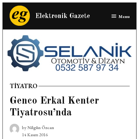
Skip
to
Elektronik Gazete
Menu
content
TIYATRO
POSTED
IN
Genco Erkal Kenter
Tiyatrosu’nda
by
Nilgün Özcan
14 Kasım 2016