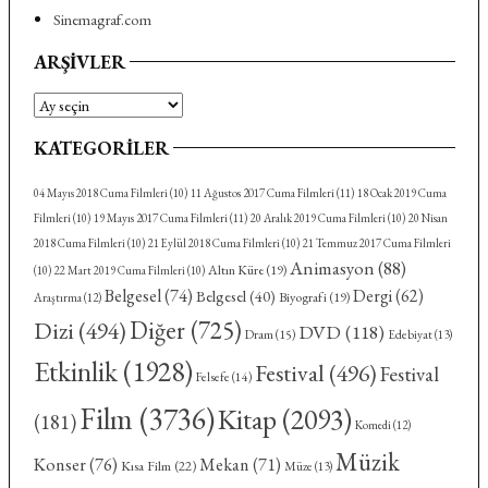
Sinemagraf.com
ARŞIVLER
Arşivler
KATEGORILER
04 Mayıs 2018 Cuma Filmleri
(10)
11 Ağustos 2017 Cuma Filmleri
(11)
18 Ocak 2019 Cuma
Filmleri
(10)
19 Mayıs 2017 Cuma Filmleri
(11)
20 Aralık 2019 Cuma Filmleri
(10)
20 Nisan
2018 Cuma Filmleri
(10)
21 Eylül 2018 Cuma Filmleri
(10)
21 Temmuz 2017 Cuma Filmleri
Animasyon
(88)
Altın Küre
(19)
(10)
22 Mart 2019 Cuma Filmleri
(10)
Belgesel
(74)
Dergi
(62)
Belgesel
(40)
Biyografi
(19)
Araştırma
(12)
Diğer
(725)
Dizi
(494)
DVD
(118)
Dram
(15)
Edebiyat
(13)
Etkinlik
(1928)
Festival
(496)
Festival
Felsefe
(14)
Film
(3736)
Kitap
(2093)
(181)
Komedi
(12)
Müzik
Konser
(76)
Mekan
(71)
Kısa Film
(22)
Müze
(13)