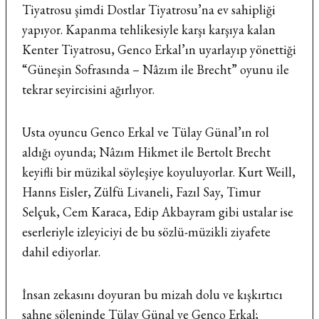
Tiyatrosu şimdi Dostlar Tiyatrosu’na ev sahipliği
yapıyor. Kapanma tehlikesiyle karşı karşıya kalan
Kenter Tiyatrosu, Genco Erkal’ın uyarlayıp yönettiği
“Güneşin Sofrasında – Nâzım ile Brecht” oyunu ile
tekrar seyircisini ağırlıyor.
Usta oyuncu Genco Erkal ve Tülay Günal’ın rol
aldığı oyunda; Nâzım Hikmet ile Bertolt Brecht
keyifli bir müzikal söyleşiye koyuluyorlar. Kurt Weill,
Hanns Eisler, Zülfü Livaneli, Fazıl Say, Timur
Selçuk, Cem Karaca, Edip Akbayram gibi ustalar ise
eserleriyle izleyiciyi de bu sözlü-müzikli ziyafete
dahil ediyorlar.
İnsan zekasını doyuran bu mizah dolu ve kışkırtıcı
sahne şöleninde Tülay Günal ve Genco Erkal;