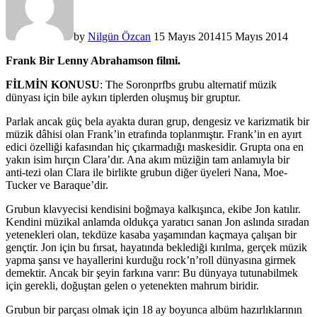
by
Nilgün Özcan
15 Mayıs 2014
15 Mayıs 2014
Frank Bir Lenny Abrahamson filmi.
FİLMİN KONUSU
: The Soronprfbs grubu alternatif müzik
dünyası için bile aykırı tiplerden oluşmuş bir gruptur.
Parlak ancak güç bela ayakta duran grup, dengesiz ve karizmatik bir
müzik dâhisi olan Frank’in etrafında toplanmıştır. Frank’in en ayırt
edici özelliği kafasından hiç çıkarmadığı maskesidir. Grupta ona en
yakın isim hırçın Clara’dır. Ana akım müziğin tam anlamıyla bir
anti-tezi olan Clara ile birlikte grubun diğer üyeleri Nana, Moe-
Tucker ve Baraque’dir.
Grubun klavyecisi kendisini boğmaya kalkışınca, ekibe Jon katılır.
Kendini müzikal anlamda oldukça yaratıcı sanan Jon aslında sıradan
yetenekleri olan, tekdüze kasaba yaşamından kaçmaya çalışan bir
gençtir. Jon için bu fırsat, hayatında beklediği kırılma, gerçek müzik
yapma şansı ve hayallerini kurduğu rock’n’roll dünyasına girmek
demektir. Ancak bir şeyin farkına varır: Bu dünyaya tutunabilmek
için gerekli, doğuştan gelen o yetenekten mahrum biridir.
Grubun bir parçası olmak için 18 ay boyunca albüm hazırlıklarının