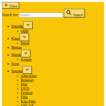
Close
Search for:
Search
Etkinlik
Ödül
Kitap
Dergi
Mekan
Müzik
Konser
Sergi
Sinema
Altın Küre
Belgesel
Dizi
DVD
Festival
Film
Kısa Film
OSCAR