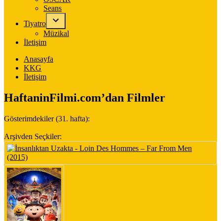
Seans
Tiyatro
Müzikal
İletişim
Anasayfa
KKG
İletişim
HaftaninFilmi.com’dan Filmler
Gösterimdekiler (31. hafta):
Arşivden Seçkiler: