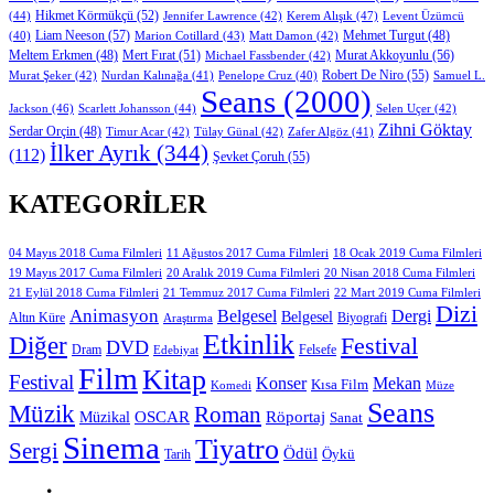
Hikmet Körmükçü
(52)
(44)
Jennifer Lawrence
(42)
Kerem Alışık
(47)
Levent Üzümcü
Liam Neeson
(57)
Marion Cotillard
(43)
Matt Damon
(42)
Mehmet Turgut
(48)
(40)
Mert Fırat
(51)
Murat Akkoyunlu
(56)
Meltem Erkmen
(48)
Michael Fassbender
(42)
Robert De Niro
(55)
Murat Şeker
(42)
Nurdan Kalınağa
(41)
Samuel L.
Penelope Cruz
(40)
Seans
(2000)
Jackson
(46)
Scarlett Johansson
(44)
Selen Uçer
(42)
Zihni Göktay
Serdar Orçin
(48)
Timur Acar
(42)
Tülay Günal
(42)
Zafer Algöz
(41)
İlker Ayrık
(344)
(112)
Şevket Çoruh
(55)
KATEGORILER
11 Ağustos 2017 Cuma Filmleri
04 Mayıs 2018 Cuma Filmleri
18 Ocak 2019 Cuma Filmleri
19 Mayıs 2017 Cuma Filmleri
20 Aralık 2019 Cuma Filmleri
20 Nisan 2018 Cuma Filmleri
21 Eylül 2018 Cuma Filmleri
21 Temmuz 2017 Cuma Filmleri
22 Mart 2019 Cuma Filmleri
Dizi
Animasyon
Belgesel
Dergi
Belgesel
Altın Küre
Biyografi
Araştırma
Etkinlik
Diğer
Festival
DVD
Dram
Edebiyat
Felsefe
Film
Kitap
Festival
Konser
Mekan
Kısa Film
Komedi
Müze
Seans
Müzik
Roman
OSCAR
Müzikal
Röportaj
Sanat
Sinema
Tiyatro
Sergi
Ödül
Öykü
Tarih