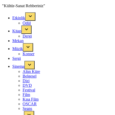
"Kültür-Sanat Rehberiniz"
Etkinlik
Ödül
Kitap
Dergi
Mekan
Müzik
Konser
Sergi
Sinema
Altın Küre
Belgesel
Dizi
DVD
Festival
Film
Kısa Film
OSCAR
Seans