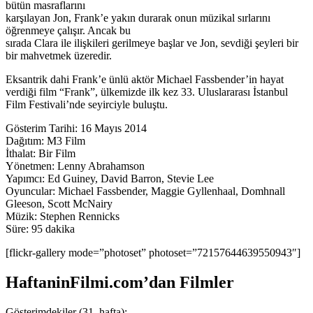
bütün masraflarını
karşılayan Jon, Frank’e yakın durarak onun müzikal sırlarını
öğrenmeye çalışır. Ancak bu
sırada Clara ile ilişkileri gerilmeye başlar ve Jon, sevdiği şeyleri bir
bir mahvetmek üzeredir.
Eksantrik dahi Frank’e ünlü aktör Michael Fassbender’in hayat
verdiği film “Frank”, ülkemizde ilk kez 33. Uluslararası İstanbul
Film Festivali’nde seyirciyle buluştu.
Gösterim Tarihi: 16 Mayıs 2014
Dağıtım: M3 Film
İthalat: Bir Film
Yönetmen: Lenny Abrahamson
Yapımcı: Ed Guiney, David Barron, Stevie Lee
Oyuncular: Michael Fassbender, Maggie Gyllenhaal, Domhnall
Gleeson, Scott McNairy
Müzik: Stephen Rennicks
Süre: 95 dakika
[flickr-gallery mode=”photoset” photoset=”72157644639550943″]
HaftaninFilmi.com’dan Filmler
Gösterimdekiler (31. hafta):