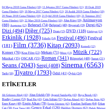
11 Ağustos 2017 Cuma Filmleri
(11)
04 Mayıs 2018 Cuma Filmleri
(10)
18 Ocak 2019
19 Mayıs 2017 Cuma Filmleri
(11)
Cuma Filmleri
(10)
20 Aralık 2019 Cuma Filmleri
(10)
20 Nisan 2018 Cuma Filmleri
(10)
21 Eylül 2018 Cuma Filmleri
(10)
21 Temmuz 2017
Animasyon
Altın Küre
(19)
Cuma Filmleri
(10)
22 Mart 2019 Cuma Filmleri
(10)
(88)
Belgesel
(74)
Dergi
(62)
Belgesel
(40)
Biyografi
(19)
Araştırma
(12)
Diğer
(725)
Dizi
(494)
DVD
(118)
Dram
(15)
Edebiyat
(13)
Etkinlik
(1928)
Festival
(496)
Festival
Felsefe
(14)
Film
(3736)
Kitap
(2093)
(181)
Komedi
(12)
Müzik
(722)
Konser
(76)
Mekan
(71)
Kısa Film
(22)
Müze
(13)
Roman
(341)
OSCAR
(55)
Müzikal
(35)
Röportaj
(48)
Sanat
(21)
Sinema
(6563)
Seans
(2043)
Sergi
(408)
Tiyatro
(1793)
Ödül
(41)
Öykü
(24)
Tarih
(16)
ETIKETLER
Altan Erkekli
(56)
Ali Gökmen Altuğ
(42)
Ayşenil Şamlıoğlu
(42)
Boya Benek
(42)
Bradley Cooper
(53)
Cem Adrian
(51)
Brad Pitt
(45)
Doğan Altınel
(41)
Doğan Şirin
(42)
Engin Alkan
(78)
Eraslan Sağlam
(64)
Erkan
Emre Kınay
(49)
Engin Gürmen
(42)
Genco Erkal
(126)
Can
(56)
Haldun Dormen
(62)
Fırat Tanış
(46)
Haluk Bilginer