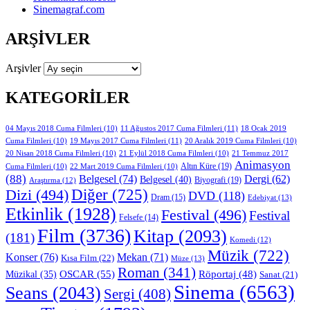
Sinemagraf.com
ARŞIVLER
Arşivler
KATEGORILER
11 Ağustos 2017 Cuma Filmleri
(11)
04 Mayıs 2018 Cuma Filmleri
(10)
18 Ocak 2019
19 Mayıs 2017 Cuma Filmleri
(11)
Cuma Filmleri
(10)
20 Aralık 2019 Cuma Filmleri
(10)
20 Nisan 2018 Cuma Filmleri
(10)
21 Eylül 2018 Cuma Filmleri
(10)
21 Temmuz 2017
Animasyon
Altın Küre
(19)
Cuma Filmleri
(10)
22 Mart 2019 Cuma Filmleri
(10)
(88)
Belgesel
(74)
Dergi
(62)
Belgesel
(40)
Biyografi
(19)
Araştırma
(12)
Diğer
(725)
Dizi
(494)
DVD
(118)
Dram
(15)
Edebiyat
(13)
Etkinlik
(1928)
Festival
(496)
Festival
Felsefe
(14)
Film
(3736)
Kitap
(2093)
(181)
Komedi
(12)
Müzik
(722)
Konser
(76)
Mekan
(71)
Kısa Film
(22)
Müze
(13)
Roman
(341)
OSCAR
(55)
Müzikal
(35)
Röportaj
(48)
Sanat
(21)
Sinema
(6563)
Seans
(2043)
Sergi
(408)