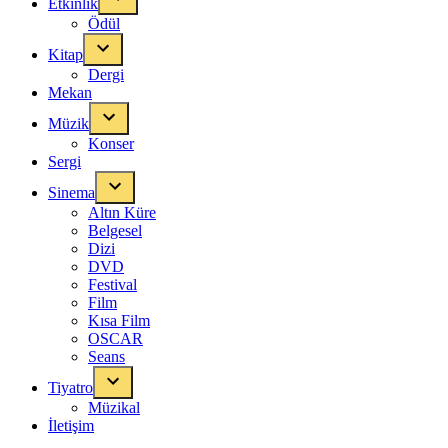
Etkinlik
Ödül
Kitap
Dergi
Mekan
Müzik
Konser
Sergi
Sinema
Altın Küre
Belgesel
Dizi
DVD
Festival
Film
Kısa Film
OSCAR
Seans
Tiyatro
Müzikal
İletişim