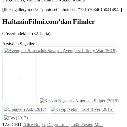
[flickr-gallery mode=”photoset” photoset=”72157634615041494″]
HaftaninFilmi.com’dan Filmler
Gösterimdekiler (32. hafta):
Arşivden Seçkiler:
TAGGED:
Alice Braga
,
Diego Luna
,
Jodie Foster
,
Matt