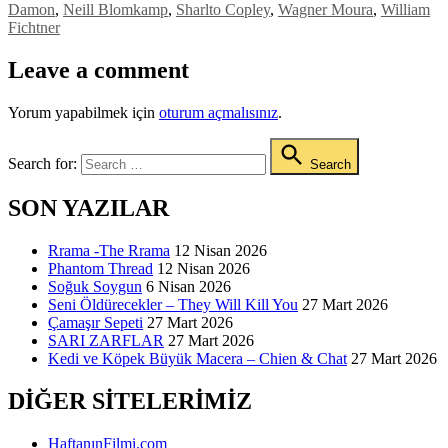
Damon
,
Neill Blomkamp
,
Sharlto Copley
,
Wagner Moura
,
William
Fichtner
Leave a comment
Yorum yapabilmek için
oturum açmalısınız
.
Search for:
Search
SON YAZILAR
Rrama -The Rrama
12 Nisan 2026
Phantom Thread
12 Nisan 2026
Soğuk Soygun
6 Nisan 2026
Seni Öldürecekler – They Will Kill You
27 Mart 2026
Çamaşır Sepeti
27 Mart 2026
SARI ZARFLAR
27 Mart 2026
Kedi ve Köpek Büyük Macera – Chien & Chat
27 Mart 2026
DIĞER SITELERIMIZ
HaftanınFilmi.com