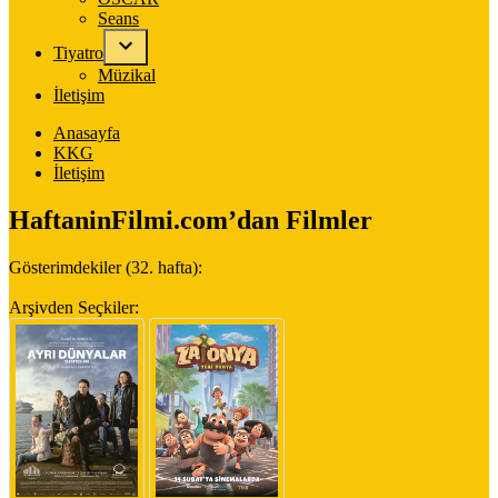
Seans
Tiyatro
Müzikal
İletişim
Anasayfa
KKG
İletişim
HaftaninFilmi.com’dan Filmler
Gösterimdekiler (32. hafta):
Arşivden Seçkiler: