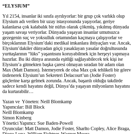
“ELYSIUM”
Yıl 2154, insanlar iki sınıfa ayrılıyorlar: bir grup çok varlıklı olup
Elysium adı verilen bir uzay istasyonunda yaşıyorlar, geriye
kalanlarsa çok kalabalık bir nüfus olarak çökmüş, yıkılmış dünyada
yaşam savaşı veriyorlar. Dünyada yaşayan insanlar umutsuzca
gezegenin suç ve yoksulluk ortamından kaçmaya çalışıyorlar ve
birçoklarının Elysium’daki medikal imkanlara ihtiyaçları var. Ancak,
Elysium’dakiler dünyadan göçü yasaklayan yasalar doğrultusunda
yurttaşlarının “lüks” yaşantısını koruyabilmek için herşeyi yapmaya
hazırlar. Bu iki dünya arasında eşitliği sağlayabilecek tek kişi ise
Elysium’a gitmekten başka çaresi olmayan sıradan bir adam olan
Max (Matt Damon). İstemeyerek de olsa Max çok tehlikeli bir görev
üstlenerek Elysium’un Sekreteri Delacourt’un (Jodie Foster)
güçlerine karşı gelmek zorunda. Ancak, başarılı olduğu takdirde
sadece kendi hayatını değil, Dünya’da yaşayan milyonların hayatını
da kurtarabilir…
Yazan ve Yöneten: Neill Blomkamp
Yapımcılar: Bill Block
Neill Blomkamp
Simon Kinberg
Yönetici Yapımcı: Sue Baden-Powell
Oyuncular: Matt Damon, Jodie Foster, Sharlto Copley, Alice Braga,
Diego Luna, William Fichtner, Wagner Moura