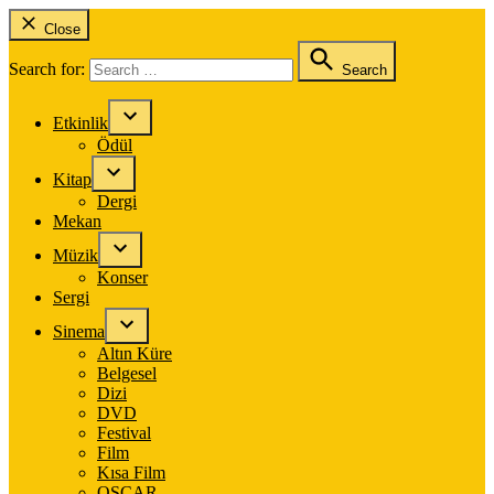
Close
Search for:
Search
Etkinlik
Ödül
Kitap
Dergi
Mekan
Müzik
Konser
Sergi
Sinema
Altın Küre
Belgesel
Dizi
DVD
Festival
Film
Kısa Film
OSCAR