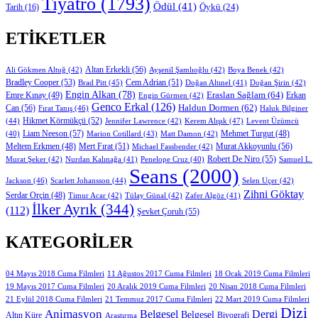
Tiyatro
(1793)
Ödül
(41)
Öykü
(24)
Tarih
(16)
ETIKETLER
Altan Erkekli
(56)
Ali Gökmen Altuğ
(42)
Ayşenil Şamlıoğlu
(42)
Boya Benek
(42)
Bradley Cooper
(53)
Cem Adrian
(51)
Brad Pitt
(45)
Doğan Altınel
(41)
Doğan Şirin
(42)
Engin Alkan
(78)
Eraslan Sağlam
(64)
Erkan
Emre Kınay
(49)
Engin Gürmen
(42)
Genco Erkal
(126)
Can
(56)
Haldun Dormen
(62)
Fırat Tanış
(46)
Haluk Bilginer
Hikmet Körmükçü
(52)
(44)
Jennifer Lawrence
(42)
Kerem Alışık
(47)
Levent Üzümcü
Liam Neeson
(57)
Marion Cotillard
(43)
Matt Damon
(42)
Mehmet Turgut
(48)
(40)
Mert Fırat
(51)
Murat Akkoyunlu
(56)
Meltem Erkmen
(48)
Michael Fassbender
(42)
Robert De Niro
(55)
Murat Şeker
(42)
Nurdan Kalınağa
(41)
Samuel L.
Penelope Cruz
(40)
Seans
(2000)
Jackson
(46)
Scarlett Johansson
(44)
Selen Uçer
(42)
Zihni Göktay
Serdar Orçin
(48)
Timur Acar
(42)
Tülay Günal
(42)
Zafer Algöz
(41)
İlker Ayrık
(344)
(112)
Şevket Çoruh
(55)
KATEGORILER
11 Ağustos 2017 Cuma Filmleri
04 Mayıs 2018 Cuma Filmleri
18 Ocak 2019 Cuma Filmleri
19 Mayıs 2017 Cuma Filmleri
20 Aralık 2019 Cuma Filmleri
20 Nisan 2018 Cuma Filmleri
21 Eylül 2018 Cuma Filmleri
21 Temmuz 2017 Cuma Filmleri
22 Mart 2019 Cuma Filmleri
Dizi
Animasyon
Belgesel
Dergi
Belgesel
Altın Küre
Biyografi
Araştırma