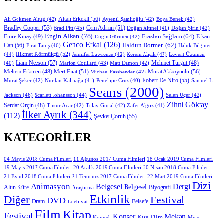
Altan Erkekli
(56)
Ali Gökmen Altuğ
(42)
Ayşenil Şamlıoğlu
(42)
Boya Benek
(42)
Bradley Cooper
(53)
Cem Adrian
(51)
Brad Pitt
(45)
Doğan Altınel
(41)
Doğan Şirin
(42)
Engin Alkan
(78)
Eraslan Sağlam
(64)
Erkan
Emre Kınay
(49)
Engin Gürmen
(42)
Genco Erkal
(126)
Can
(56)
Haldun Dormen
(62)
Fırat Tanış
(46)
Haluk Bilginer
Hikmet Körmükçü
(52)
(44)
Jennifer Lawrence
(42)
Kerem Alışık
(47)
Levent Üzümcü
Liam Neeson
(57)
Marion Cotillard
(43)
Matt Damon
(42)
Mehmet Turgut
(48)
(40)
Mert Fırat
(51)
Murat Akkoyunlu
(56)
Meltem Erkmen
(48)
Michael Fassbender
(42)
Robert De Niro
(55)
Murat Şeker
(42)
Nurdan Kalınağa
(41)
Samuel L.
Penelope Cruz
(40)
Seans
(2000)
Jackson
(46)
Scarlett Johansson
(44)
Selen Uçer
(42)
Zihni Göktay
Serdar Orçin
(48)
Timur Acar
(42)
Tülay Günal
(42)
Zafer Algöz
(41)
İlker Ayrık
(344)
(112)
Şevket Çoruh
(55)
KATEGORILER
11 Ağustos 2017 Cuma Filmleri
04 Mayıs 2018 Cuma Filmleri
18 Ocak 2019 Cuma Filmleri
19 Mayıs 2017 Cuma Filmleri
20 Aralık 2019 Cuma Filmleri
20 Nisan 2018 Cuma Filmleri
21 Eylül 2018 Cuma Filmleri
21 Temmuz 2017 Cuma Filmleri
22 Mart 2019 Cuma Filmleri
Dizi
Animasyon
Belgesel
Dergi
Belgesel
Altın Küre
Biyografi
Araştırma
Etkinlik
Diğer
Festival
DVD
Dram
Edebiyat
Felsefe
Film
Kitap
Festival
Konser
Mekan
Kısa Film
Komedi
Müze