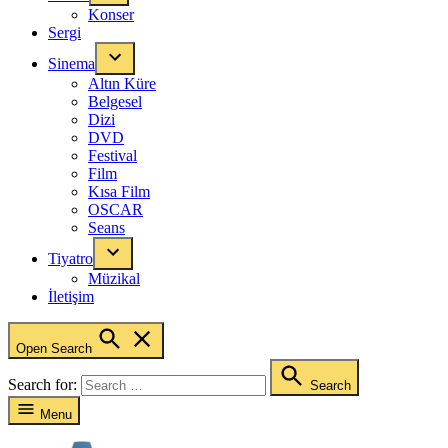
Konser
Sergi
Sinema
Altın Küre
Belgesel
Dizi
DVD
Festival
Film
Kısa Film
OSCAR
Seans
Tiyatro
Müzikal
İletişim
Open Search
Search for:
Search
Menu