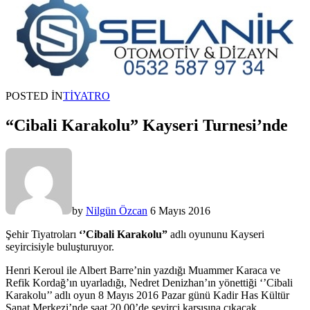
POSTED IN
TIYATRO
“Cibali Karakolu” Kayseri Turnesi’nde
by
Nilgün Özcan
6 Mayıs 2016
Şehir Tiyatroları
‘’Cibali Karakolu”
adlı oyununu Kayseri
seyircisiyle buluşturuyor.
Henri Keroul ile Albert Barre’nin yazdığı Muammer Karaca ve
Refik Kordağ’ın uyarladığı, Nedret Denizhan’ın yönettiği ‘’Cibali
Karakolu’’ adlı oyun 8 Mayıs 2016 Pazar günü Kadir Has Kültür
Sanat Merkezi’nde saat 20.00’de seyirci karşısına çıkacak.