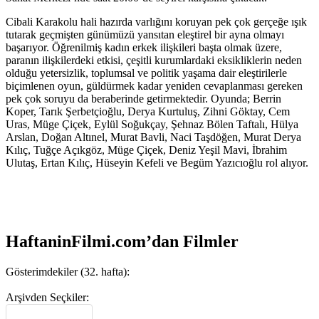
Cibali Karakolu hali hazırda varlığını koruyan pek çok gerçeğe ışık
tutarak geçmişten günümüzü yansıtan eleştirel bir ayna olmayı
başarıyor. Öğrenilmiş kadın erkek ilişkileri başta olmak üzere,
paranın ilişkilerdeki etkisi, çeşitli kurumlardaki eksikliklerin neden
olduğu yetersizlik, toplumsal ve politik yaşama dair eleştirilerle
biçimlenen oyun, güldürmek kadar yeniden cevaplanması gereken
pek çok soruyu da beraberinde getirmektedir. Oyunda; Berrin
Koper, Tarık Şerbetçioğlu, Derya Kurtuluş, Zihni Göktay, Cem
Uras, Müge Çiçek, Eylül Soğukçay, Şehnaz Bölen Taftalı, Hülya
Arslan, Doğan Altınel, Murat Bavli, Naci Taşdöğen, Murat Derya
Kılıç, Tuğçe Açıkgöz, Müge Çiçek, Deniz Yeşil Mavi, İbrahim
Ulutaş, Ertan Kılıç, Hüseyin Kefeli ve Begüm Yazıcıoğlu rol alıyor.
HaftaninFilmi.com’dan Filmler
Gösterimdekiler (32. hafta):
Arşivden Seçkiler: