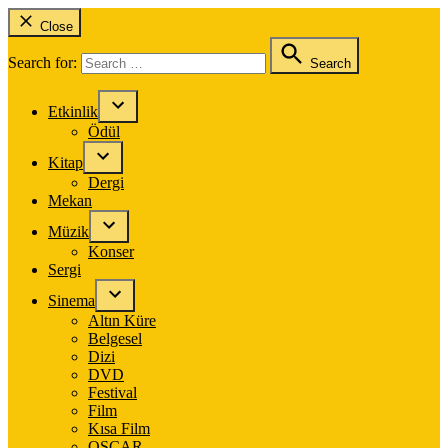
Close
Search for:
Search
Etkinlik
Ödül
Kitap
Dergi
Mekan
Müzik
Konser
Sergi
Sinema
Altın Küre
Belgesel
Dizi
DVD
Festival
Film
Kısa Film
OSCAR