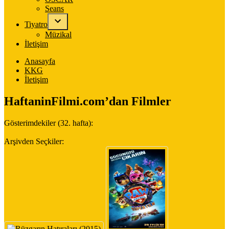
Seans
Tiyatro
Müzikal
İletişim
Anasayfa
KKG
İletişim
HaftaninFilmi.com’dan Filmler
Gösterimdekiler (32. hafta):
Arşivden Seçkiler: