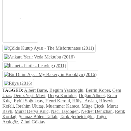
TAGGED:
Albert Barre
,
Begüm Yazıcıoğlu
,
Berrin Koper
,
Cem
Uras
,
Deniz Yeşil Mavi
,
Derya Kurtuluş
,
Doğan Altınel
,
Ertan
Kılıç
,
Eylül Soğukçay
,
Henri Keroul
,
Hülya Arslan
,
Hüseyin
Kefeli
,
İbrahim Ulutaş
,
Muammer Karaca
,
Müge Çiçek
,
Murat
Bavli
,
Murat Derya Kılıç
,
Naci Taşdöğen
,
Nedret Denizhan
,
Refik
Kordağ
,
Şehnaz Bölen Taftalı
,
Tarık Şerbetçioğlu
,
Tuğçe
Açıkgöz
,
Zihni Göktay