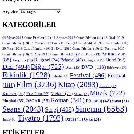
Arşivler
KATEGORILER
11 Ağustos 2017 Cuma Filmleri
(11)
04 Mayıs 2018 Cuma Filmleri
(10)
18 Ocak 2019
19 Mayıs 2017 Cuma Filmleri
(11)
Cuma Filmleri
(10)
20 Aralık 2019 Cuma Filmleri
(10)
20 Nisan 2018 Cuma Filmleri
(10)
21 Eylül 2018 Cuma Filmleri
(10)
21 Temmuz 2017
Animasyon
Altın Küre
(19)
Cuma Filmleri
(10)
22 Mart 2019 Cuma Filmleri
(10)
(88)
Belgesel
(74)
Dergi
(62)
Belgesel
(40)
Biyografi
(19)
Araştırma
(12)
Diğer
(725)
Dizi
(494)
DVD
(118)
Dram
(15)
Edebiyat
(13)
Etkinlik
(1928)
Festival
(496)
Festival
Felsefe
(14)
Film
(3736)
Kitap
(2093)
(181)
Komedi
(12)
Müzik
(722)
Konser
(76)
Mekan
(71)
Kısa Film
(22)
Müze
(13)
Roman
(341)
OSCAR
(55)
Müzikal
(35)
Röportaj
(48)
Sanat
(21)
Sinema
(6563)
Seans
(2043)
Sergi
(408)
Tiyatro
(1793)
Ödül
(41)
Öykü
(24)
Tarih
(16)
ETIKETLER