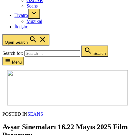
OSCAR
Seans
Tiyatro
Müzikal
İletişim
Open Search
Search for:
Search
Menu
POSTED IN
SEANS
Avşar Sinemaları 16.22 Mayıs 2025 Film
Programı