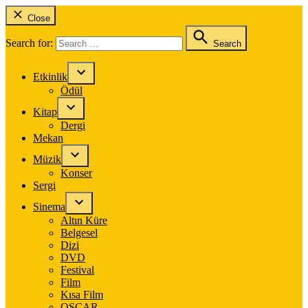
Close
Search for:
Search
Etkinlik
Ödül
Kitap
Dergi
Mekan
Müzik
Konser
Sergi
Sinema
Altın Küre
Belgesel
Dizi
DVD
Festival
Film
Kısa Film
OSCAR