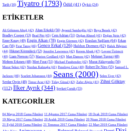
Tiyatro
(1793)
Ödül
(41)
Öykü
(24)
Tarih
(16)
ETIKETLER
Altan Erkekli
(56)
Ali Gökmen Altuğ
(42)
Ayşenil Şamlıoğlu
(42)
Boya Benek
(42)
Bradley Cooper
(53)
Cem Adrian
(51)
Brad Pitt
(45)
Doğan Altınel
(41)
Doğan Şirin
(42)
Engin Alkan
(78)
Eraslan Sağlam
(64)
Erkan
Emre Kınay
(49)
Engin Gürmen
(42)
Genco Erkal
(126)
Can
(56)
Haldun Dormen
(62)
Fırat Tanış
(46)
Haluk Bilginer
Hikmet Körmükçü
(52)
(44)
Jennifer Lawrence
(42)
Kerem Alışık
(47)
Levent Üzümcü
Liam Neeson
(57)
Marion Cotillard
(43)
Matt Damon
(42)
Mehmet Turgut
(48)
(40)
Mert Fırat
(51)
Murat Akkoyunlu
(56)
Meltem Erkmen
(48)
Michael Fassbender
(42)
Robert De Niro
(55)
Murat Şeker
(42)
Nurdan Kalınağa
(41)
Samuel L.
Penelope Cruz
(40)
Seans
(2000)
Jackson
(46)
Scarlett Johansson
(44)
Selen Uçer
(42)
Zihni Göktay
Serdar Orçin
(48)
Timur Acar
(42)
Tülay Günal
(42)
Zafer Algöz
(41)
İlker Ayrık
(344)
(112)
Şevket Çoruh
(55)
KATEGORILER
11 Ağustos 2017 Cuma Filmleri
04 Mayıs 2018 Cuma Filmleri
18 Ocak 2019 Cuma Filmleri
19 Mayıs 2017 Cuma Filmleri
20 Aralık 2019 Cuma Filmleri
20 Nisan 2018 Cuma Filmleri
21 Eylül 2018 Cuma Filmleri
21 Temmuz 2017 Cuma Filmleri
22 Mart 2019 Cuma Filmleri
Dizi
Animasyon
Belgesel
Dergi