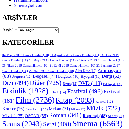
HaftanınFilmi.com
Sinemagraf.com
ARŞIVLER
Arşivler
KATEGORILER
11 Ağustos 2017 Cuma Filmleri
(11)
04 Mayıs 2018 Cuma Filmleri
(10)
18 Ocak 2019
19 Mayıs 2017 Cuma Filmleri
(11)
Cuma Filmleri
(10)
20 Aralık 2019 Cuma Filmleri
(10)
20 Nisan 2018 Cuma Filmleri
(10)
21 Eylül 2018 Cuma Filmleri
(10)
21 Temmuz 2017
Animasyon
Altın Küre
(19)
Cuma Filmleri
(10)
22 Mart 2019 Cuma Filmleri
(10)
(88)
Belgesel
(74)
Dergi
(62)
Belgesel
(40)
Biyografi
(19)
Araştırma
(12)
Diğer
(725)
Dizi
(494)
DVD
(118)
Dram
(15)
Edebiyat
(13)
Etkinlik
(1928)
Festival
(496)
Festival
Felsefe
(14)
Film
(3736)
Kitap
(2093)
(181)
Komedi
(12)
Müzik
(722)
Konser
(76)
Mekan
(71)
Kısa Film
(22)
Müze
(13)
Roman
(341)
OSCAR
(55)
Müzikal
(35)
Röportaj
(48)
Sanat
(21)
Sinema
(6563)
Seans
(2043)
Sergi
(408)