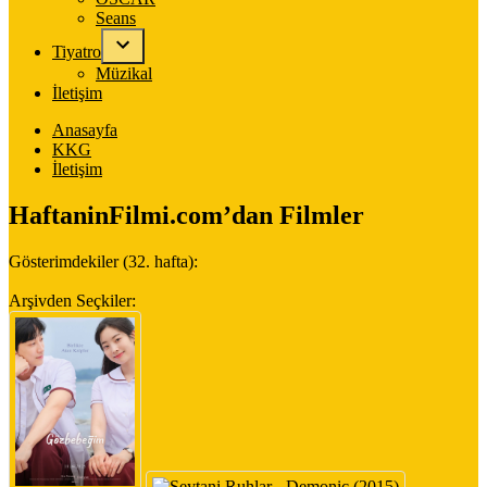
Seans
Tiyatro
Müzikal
İletişim
Anasayfa
KKG
İletişim
HaftaninFilmi.com’dan Filmler
Gösterimdekiler (32. hafta):
Arşivden Seçkiler: