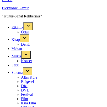
Elektronik Gazete
"Kültür-Sanat Rehberiniz"
Etkinlik
Ödül
Kitap
Dergi
Mekan
Müzik
Konser
Sergi
Sinema
Altın Küre
Belgesel
Dizi
DVD
Festival
Film
Kısa Film