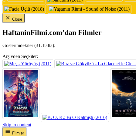
Close
HaftaninFilmi.com’dan Filmler
Gösterimdekiler (31. hafta):
Arşivden Seçkiler:
Skip to content
Filmler