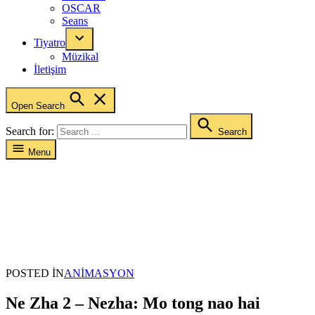
OSCAR
Seans
Tiyatro
Müzikal
İletişim
Open Search
Search for:
Search
Menu
POSTED IN
ANIMASYON
Ne Zha 2 – Nezha: Mo tong nao hai