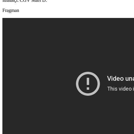
İthalatçı: CGV Mars D.
Fragman