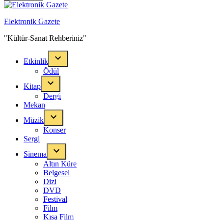
Elektronik Gazete
"Kültür-Sanat Rehberiniz"
Etkinlik
Ödül
Kitap
Dergi
Mekan
Müzik
Konser
Sergi
Sinema
Altın Küre
Belgesel
Dizi
DVD
Festival
Film
Kısa Film