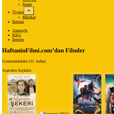
Seans
Tiyatro
Müzikal
İletişim
Anasayfa
KKG
İletişim
HaftaninFilmi.com’dan Filmler
Gösterimdekiler (31. hafta):
Arşivden Seçkiler: