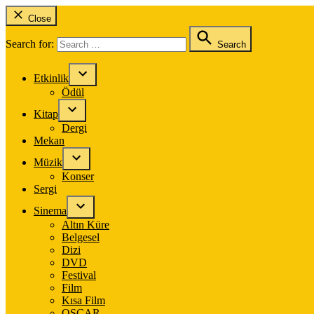
Close
Search for:
Search
Etkinlik
Ödül
Kitap
Dergi
Mekan
Müzik
Konser
Sergi
Sinema
Altın Küre
Belgesel
Dizi
DVD
Festival
Film
Kısa Film
OSCAR