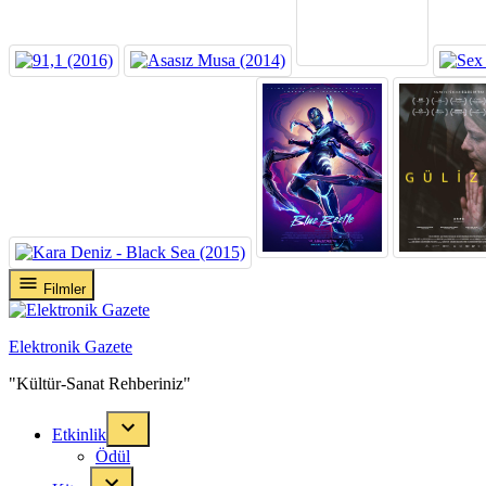
Skip
Filmler
to
content
Elektronik Gazete
"Kültür-Sanat Rehberiniz"
Etkinlik
Ödül