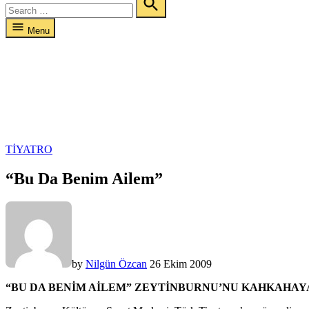
for:
Search
Menu
POSTED
TIYATRO
IN
“Bu Da Benim Ailem”
by
Nilgün Özcan
26 Ekim 2009
“BU DA BENİM AİLEM” ZEYTİNBURNU’NU KAHKAHA