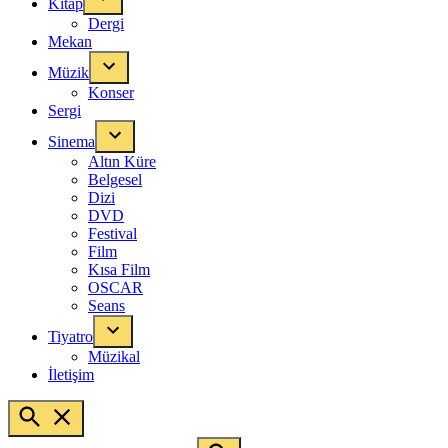
Kitap
Dergi
Mekan
Müzik
Konser
Sergi
Sinema
Altın Küre
Belgesel
Dizi
DVD
Festival
Film
Kısa Film
OSCAR
Seans
Tiyatro
Müzikal
İletişim
Open
Search
Search