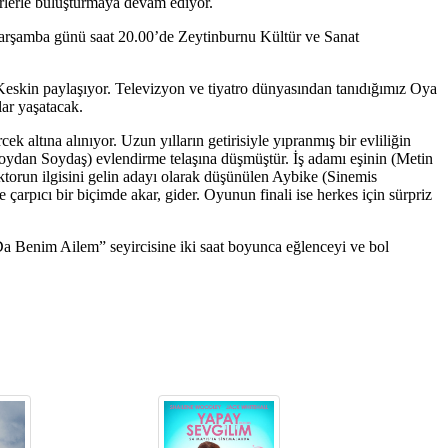
erlerle buluşturmaya devam ediyor.
arşamba günü saat 20.00’de Zeytinburnu Kültür ve Sanat
eskin paylaşıyor. Televizyon ve tiyatro dünyasından tanıdığımız Oya
ar yaşatacak.
ltına alınıyor. Uzun yılların getirisiyle yıpranmış bir evliliğin
oydan Soydaş) evlendirme telaşına düşmüştür. İş adamı eşinin (Metin
ktorun ilgisini gelin adayı olarak düşünülen Aybike (Sinemis
 çarpıcı bir biçimde akar, gider. Oyunun finali ise herkes için sürpriz
Da Benim Ailem” seyircisine iki saat boyunca eğlenceyi ve bol