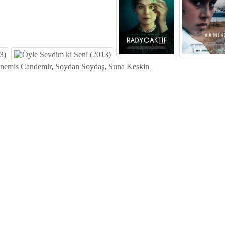
inemis Candemir
,
Soydan Soydaş
,
Suna Keskin