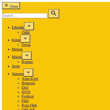
Close
Search
for:
Search
Etkinlik
Ödül
Kitap
Dergi
Mekan
Müzik
Konser
Sergi
Sinema
Altın Küre
Belgesel
Dizi
DVD
Festival
Film
Kısa Film
OSCAR