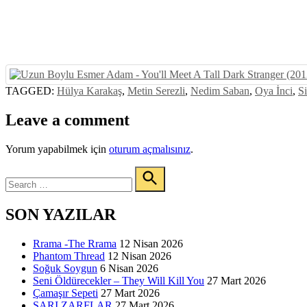
TAGGED:
Hülya Karakaş
,
Metin Serezli
,
Nedim Saban
,
Oya İnci
,
S
Leave a comment
Yorum yapabilmek için
oturum açmalısınız
.
Search
for:
Search
SON YAZILAR
Rrama -The Rrama
12 Nisan 2026
Phantom Thread
12 Nisan 2026
Soğuk Soygun
6 Nisan 2026
Seni Öldürecekler – They Will Kill You
27 Mart 2026
Çamaşır Sepeti
27 Mart 2026
SARI ZARFLAR
27 Mart 2026