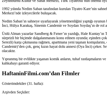
Zeytinburnu Kültür ve Sanat Merkezi, Türk Tiyatrosu’nun önemli oyunc
1992 yılında Nedim Saban tarafından kurulan Tiyatro Kare’nin sahn
Merkezi’nde izleyecilerle buluşacak.
Nedim Saban’ın sahneye uyarlayarak yönetmenliğini yaptığı oyunun ba
İnci, Hülya Karakaş, Sinemis Candemir ve Soydan Soydaş’ın de rol a
Ünlü Alman yazarlar Sandberg & Fırner’ın yazdığı, Hale Kuntay’ın Tür
sürprizli bir biçimde dalgalanmasını konu edinen oyunda; eşinden ço
Serezli) karşı çıkmasına rağmen, apartmana yeni taşınan komşularını, 
Candemir)’den çok, genç kızın hayat dolu annesi (Oya İnci) çeker. Selim
olacaktır.
Yıpranmış bir evlilikte yaşanan komik anların, tuhaf rastlaşmaların 
kahkahayı garanti ediyor.
HaftaninFilmi.com’dan Filmler
Gösterimdekiler (31. hafta):
Arşivden Seçkiler: